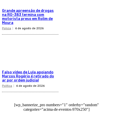
Grande apreensão de drogas
na RO-383 termina com
motorista preso em Rolim de
Moura
Policia
6 de agosto de 2026
Falso vídeo de Lula apoiando
Marcos Rogério é retirado do
ar por ordem judicial
Política
6 de agosto de 2026
[wp_bannerize_pro numbers="1" orderby="random"
categories="acima-de-eventos-970x250"]