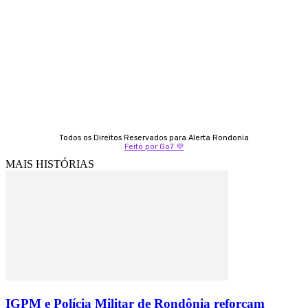
69 98406-5272
Fátima Coelho
9 9349-2121
Izabella Coelho
69 99247-4792
Todos os Direitos Reservados para Alerta Rondonia
Feito por Go7 💜
MAIS HISTÓRIAS
IGPM e Polícia Militar de Rondônia reforçam