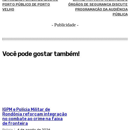
PORTO PÚBLICO DE PORTO
ÓRGÃOS DE SEGURANÇA DISCUTE
VELHO
PROGRAMAÇÃO DA AUDIÊNCIA
PÚBLICA
- Publicidade -
Você pode gostar também!
IGPM e Polícia Militar de
Rondônia reforçam integração
no combate ao crime na faixa
de fronteira
Policia
6 de agosto de 2026