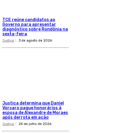
TCE reúne candidatos ao
Governo para apresentar
diagnóstico sobre Rondônia na
sexta-feira
Justiça
3 de agosto de 2026
Justiça determina que Daniel
Vorcaro pague honorários à
esposa de Alexandre de Moraes
após derrota em ação
Justiça
24 de julho de 2026