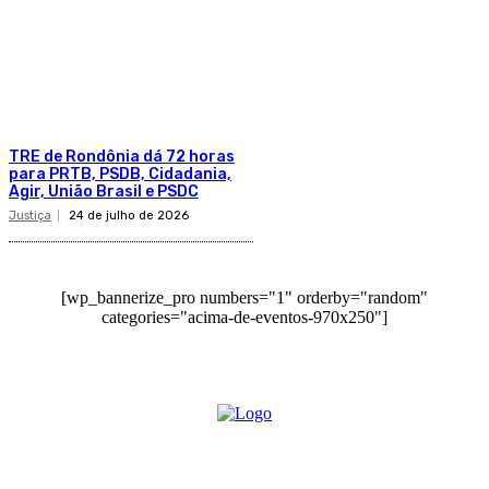
TRE de Rondônia dá 72 horas
para PRTB, PSDB, Cidadania,
Agir, União Brasil e PSDC
Justiça
24 de julho de 2026
[wp_bannerize_pro numbers="1" orderby="random"
categories="acima-de-eventos-970x250"]
O site Alerta Rondônia é um jornal eletrônico focada em notícias, entretenimento e
cobertura de eventos. Teve a sua operação iniciada em 2007 com o nome de "Em