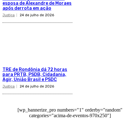
esposa de Alexandre de Moraes
após derrota em ação
Justiça
24 de julho de 2026
TRE de Rondônia dá 72 horas
para PRTB, PSDB, Cidadania,
Agir, União Brasil e PSDC
Justiça
24 de julho de 2026
[wp_bannerize_pro numbers="1" orderby="random"
categories="acima-de-eventos-970x250"]