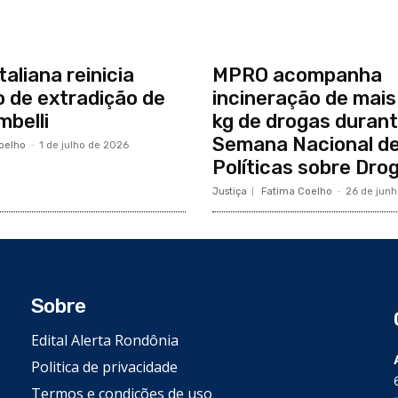
taliana reinicia
MPRO acompanha
 de extradição de
incineração de mais
mbelli
kg de drogas duran
Semana Nacional d
oelho
-
1 de julho de 2026
Políticas sobre Dro
Justiça
Fatima Coelho
-
26 de jun
Sobre
Edital Alerta Rondônia
Politica de privacidade
Termos e condições de uso