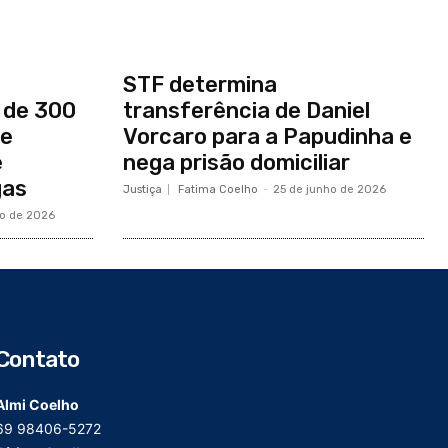
STF determina
 de 300
transferência de Daniel
te
Vorcaro para a Papudinha e
e
nega prisão domiciliar
gas
Justiça
Fatima Coelho
-
25 de junho de 2026
ho de 2026
Contato
Almi Coelho
69 98406-5272