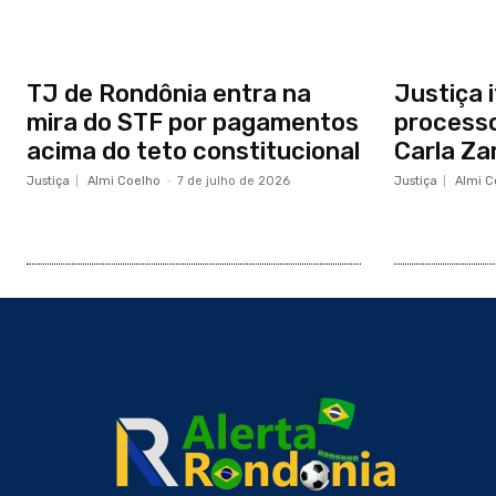
TJ de Rondônia entra na
Justiça i
mira do STF por pagamentos
processo
acima do teto constitucional
Carla Za
Justiça
Almi Coelho
-
7 de julho de 2026
Justiça
Almi C