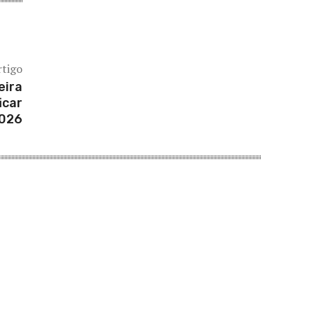
rtigo
eira
icar
2026