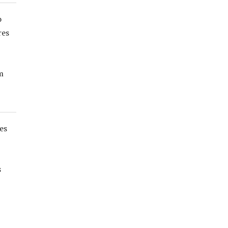
o
res
m
es
s