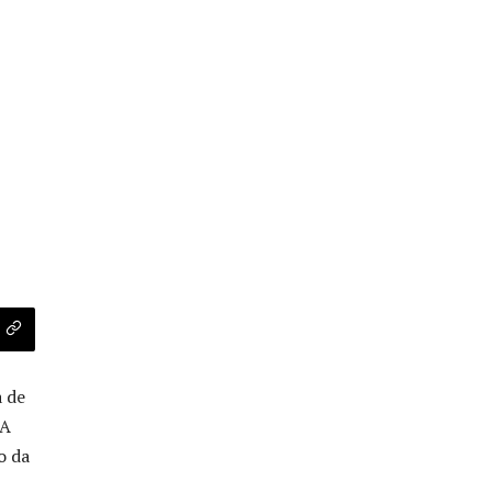
s
a de
 A
o da