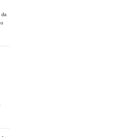
 da
 o
o