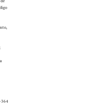
 de
digo
nto,
;
a
R-364