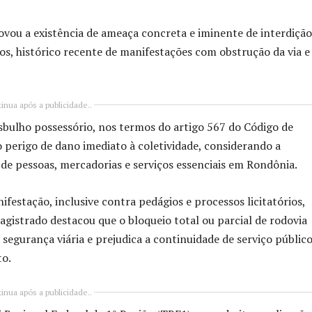
vou a existência de ameaça concreta e iminente de interdição
os, histórico recente de manifestações com obstrução da via e
inua após a publicidade..
 esbulho possessório, nos termos do artigo 567 do Código de
do perigo de dano imediato à coletividade, considerando a
de pessoas, mercadorias e serviços essenciais em Rondônia.
ifestação, inclusive contra pedágios e processos licitatórios,
agistrado destacou que o bloqueio total ou parcial de rodovia
segurança viária e prejudica a continuidade de serviço públic
to.
inua após a publicidade..