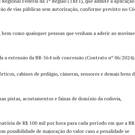
Regional Federal da 1ª Região (TRF1), que admite a aplicação
o de vias públicas sem autorização, conforme previsto no Có
os, bem como quaisquer pessoas que venham a aderir ao movime
oda a extensão da BR-364 sob concessão (Contrato nº 06/2024)
órticos, cabines de pedágio, câmeras, sensores e demais bens d
s pistas, acostamentos e faixas de domínio da rodovia,
natória de R$ 100 mil por hora para cada período em que a B
m possibilidade de majoração do valor caso a penalidade se