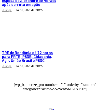
esposa de Alexandre de Moraes
após derrota em ação
Justiça
24 de julho de 2026
TRE de Rondônia dá 72 horas
para PRTB, PSDB, Cidadania,
Agir, União Brasil e PSDC
Justiça
24 de julho de 2026
[wp_bannerize_pro numbers="1" orderby="random"
categories="acima-de-eventos-970x250"]