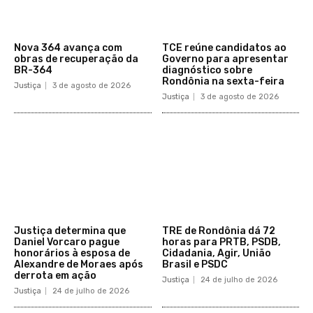
​Nova 364 avança com
TCE reúne candidatos ao
obras de recuperação da
Governo para apresentar
BR-364​
diagnóstico sobre
Rondônia na sexta-feira
Justiça
3 de agosto de 2026
Justiça
3 de agosto de 2026
Justiça determina que
TRE de Rondônia dá 72
Daniel Vorcaro pague
horas para PRTB, PSDB,
honorários à esposa de
Cidadania, Agir, União
Alexandre de Moraes após
Brasil e PSDC
derrota em ação
Justiça
24 de julho de 2026
Justiça
24 de julho de 2026