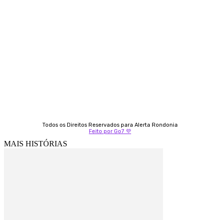
Contato
Almi Coelho
69 98406-5272
Fátima Coelho
9 9349-2121
Izabella Coelho
69 99247-4792
Todos os Direitos Reservados para Alerta Rondonia
Feito por Go7 💜
MAIS HISTÓRIAS