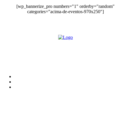
[wp_bannerize_pro numbers="1" orderby="random"
categories="acima-de-eventos-970x250"]
O site Alerta Rondônia é um jornal eletrônico focada em notícias, entretenimento e
cobertura de eventos. Teve a sua operação iniciada em 2007 com o nome de "Em
Ariquemes", sendo um dos pioneiros no jornalismo on-line na cidade de Ariquemes (RO).
Sobre
Edital Alerta Rondônia
Politica de privacidade
Termos e condições de uso
Siga-nos