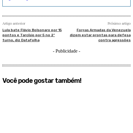
Artigo anterior
Próximo artigo
Lula bate Flávio Bolsonaro por 15
Forças Armadas da Venezuela
pontos e Tarcísio por 5 no 2º
dizem estar prontas para defesa
turno, diz Datafolha
contra agressões
- Publicidade -
Você pode gostar também!