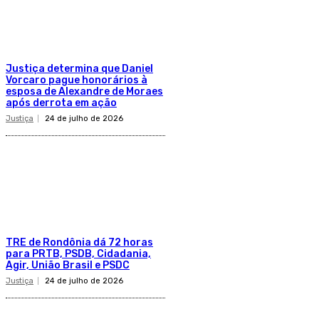
Justiça determina que Daniel
Vorcaro pague honorários à
esposa de Alexandre de Moraes
após derrota em ação
Justiça
24 de julho de 2026
TRE de Rondônia dá 72 horas
para PRTB, PSDB, Cidadania,
Agir, União Brasil e PSDC
Justiça
24 de julho de 2026