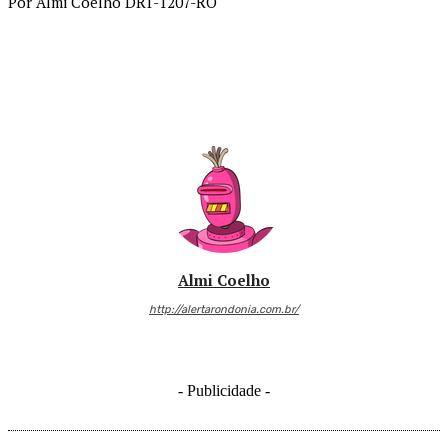
Por Almi Coelho DRT-1207-RO
Almi Coelho
http://alertarondonia.com.br/
- Publicidade -